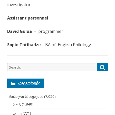
investigator
Assistant
personnel
David Gulua
– programmer
Sopio Totibadze
– BA of English Philology
Search
Searc
for:
ᲙᲐᲢᲔᲒᲝᲠᲘᲔᲑᲘ
ანბანური საძიებელი
(7,050)
ა – გ
(1,840)
დ – ვ
(771)