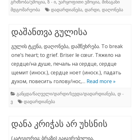
გრძნობა/ემოცია
,
ზ - ი
,
უარყოფითი ემოცია
,
შინაგანი
მდგომარეობა
დადარდიანება
,
დარდი
,
დაღონება
დაშანთვა გულისა
გულის ტკენა, დაღონება, დამწუხრება. To break
one’s heart; to grief. Briser le cœur. Тяжело на
сердце/на душе, печаль на сердце, сердце
щемит (иноск.), сердце ноет (иноск.), падать
духом, повесить голову/нос,…
Read more »
განცდა/ნაღველი/დარდი/სევდა/დადარდიანება
,
დ -
ვ
დადარდიანება
დანა კრიჭას არ უხსნის
(კატეგორია: ბრაზი) გაჯავრებულია,