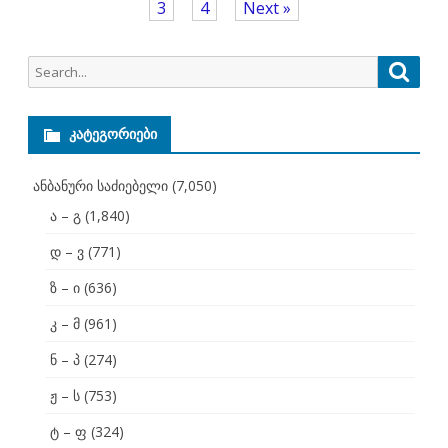
3
4
Next »
Search
Searc
for:
ᲙᲐᲢᲔᲒᲝᲠᲘᲔᲑᲘ
ანბანური საძიებელი
(7,050)
ა – გ
(1,840)
დ – ვ
(771)
ზ – ი
(636)
კ – მ
(961)
ნ – პ
(274)
ჟ – ს
(753)
ტ – ფ
(324)