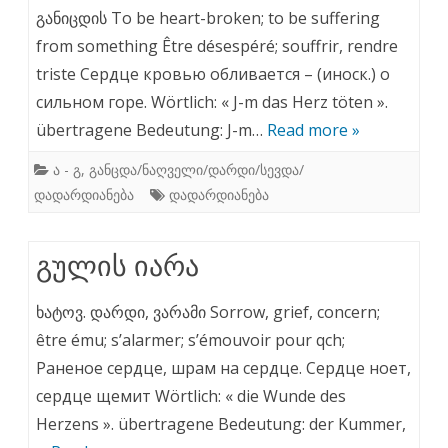
განიცდის To be heart-broken; to be suffering
from something Être désespéré; souffrir, rendre
triste Сердце кровью обливается – (иноск.) о
сильном горе. Wörtlich: « J-m das Herz töten ».
übertragene Bedeutung: J-m…
Read more »
ა - გ
,
განცდა/ნაღველი/დარდი/სევდა/
დადარდიანება
დადარდიანება
გულის იარა
ხატოვ. დარდი, ვარამი Sorrow, grief, concern;
être ému; s’alarmer; s’émouvoir pour qch;
Раненое сердце, шрам на сердце. Сердце ноет,
сердце щемит Wörtlich: « die Wunde des
Herzens ». übertragene Bedeutung: der Kummer,